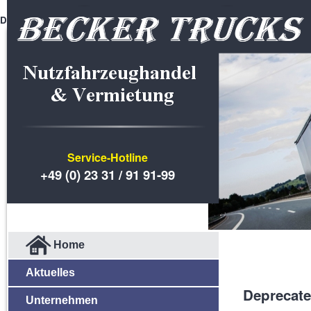
Deprecated
: Function utf8_encode() is deprecated in
/home/man_becker_de/
Service-Hotline
+49 (0) 23 31 / 91 91-99
Home
Aktuelles
Deprecat
Unternehmen