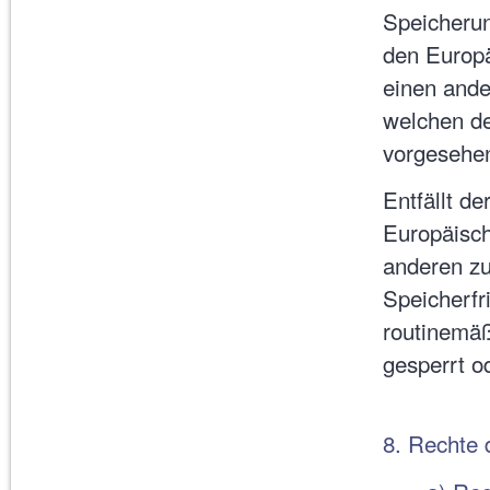
Speicherun
den Europä
einen ande
welchen de
vorgesehe
Entfällt d
Europäisch
anderen z
Speicherfr
routinemäß
gesperrt o
8. Rechte 