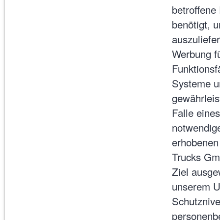
betroffene
benötigt, u
auszuliefer
Werbung fü
Funktionsf
Systeme un
gewährleis
Falle eine
notwendige
erhobenen 
Trucks Gmb
Ziel ausge
unserem Un
Schutznive
personenb