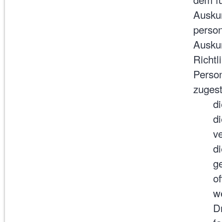
Auskun
perso
Auskun
Richtl
Person
zuges
d
d
v
d
g
o
w
Dr