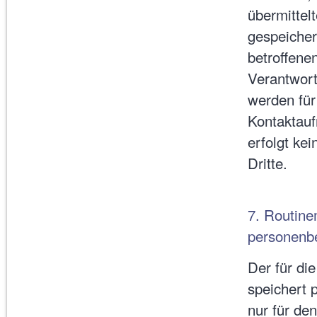
übermittel
gespeichert
betroffene
Verantwort
werden für
Kontaktauf
erfolgt ke
Dritte.
7. Routin
personenb
Der für di
speichert 
nur für de