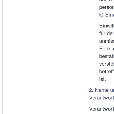
perso
k) Ein
Einwil
für de
unmis
Form e
bestät
verste
betre
ist.
2. Name un
Verantwort
Verantwort