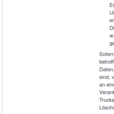
E
U
er
D
a
g
Sofern
betro
Daten,
sind, 
an ein
Verant
Truck
Lösch