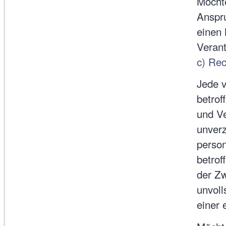
Möchte
Anspru
einen 
Veran
c) Rec
Jede 
betrof
und V
unverz
person
betrof
der Zw
unvoll
einer 