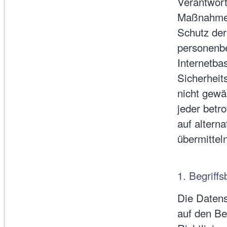
Verantwort
Maßnahmen
Schutz der
personenb
Internetba
Sicherheit
nicht gewä
jeder betr
auf altern
übermittel
1. Begriff
Die Daten
auf den Be