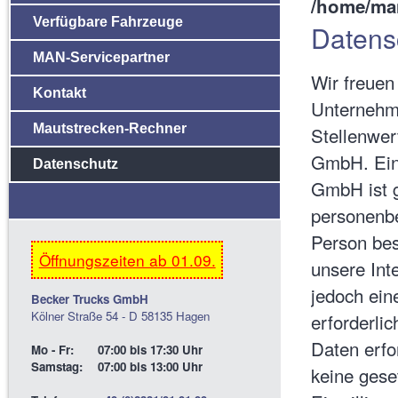
/home/man
Verfügbare Fahrzeuge
Datens
MAN-Servicepartner
Wir freuen
Kontakt
Unternehm
Mautstrecken-Rechner
Stellenwer
GmbH. Eine
Datenschutz
GmbH ist g
personenbe
Person be
Öffnungszeiten ab 01.09.
unsere Int
jedoch ein
Becker Trucks GmbH
Kölner Straße 54 - D 58135 Hagen
erforderli
Daten erfo
Mo - Fr:
07:00 bis 17:30 Uhr
Samstag:
07:00 bis 13:00 Uhr
keine gese