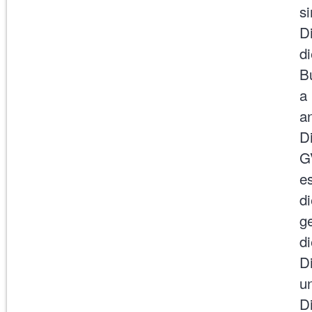
si
Di
d
B
a
a
D
G
e
di
g
di
D
u
D