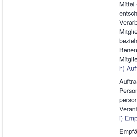
Mittel
entsch
Verarb
Mitgli
bezieh
Benen
Mitgli
h) Auf
Auftra
Person
perso
Verant
i) Em
Empfän