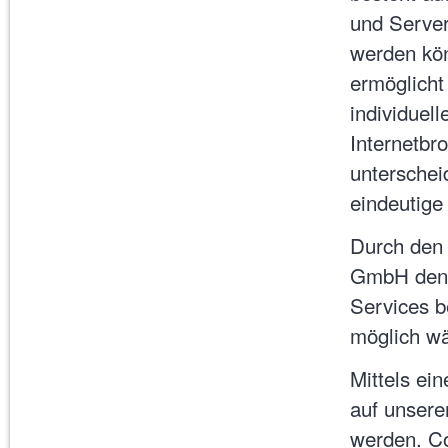
und Server
werden kön
ermöglicht
individuel
Internetbr
unterschei
eindeutige
Durch den 
GmbH den N
Services b
möglich wä
Mittels ei
auf unsere
werden. Co