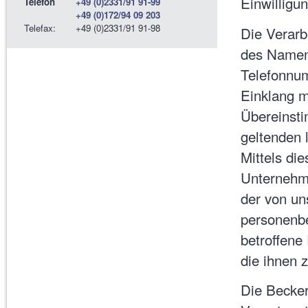
Einwilligu
Telefon
+49 (0)2331/91 91-99
+49 (0)172/94 09 203
Telefax:
+49 (0)2331/91 91-98
Die Verarb
des Namens
Telefonnum
Einklang m
Übereinst
geltenden 
Mittels di
Unternehme
der von un
personenb
betroffene
die ihnen 
Die Becker