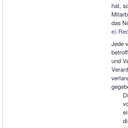
hat, s
Mitarb
das N
e) Rec
Jede 
betrof
und V
Verant
verlan
gegebe
D
vo
e
d