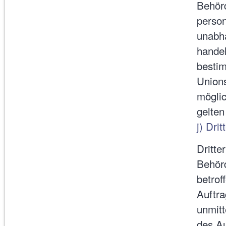
Behörd
perso
unabhä
handel
besti
Unions
mögli
gelten
j) Drit
Dritte
Behörd
betrof
Auftra
unmitt
des Au