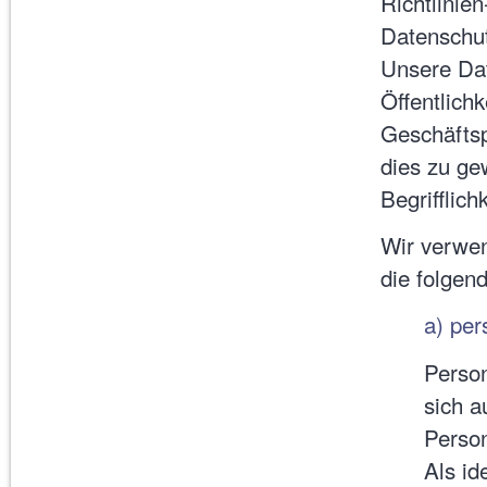
Richtlinie
Datenschu
Unsere Dat
Öffentlich
Geschäftsp
dies zu ge
Begrifflich
Wir verwen
die folgend
a) pe
Person
sich a
Person
Als id