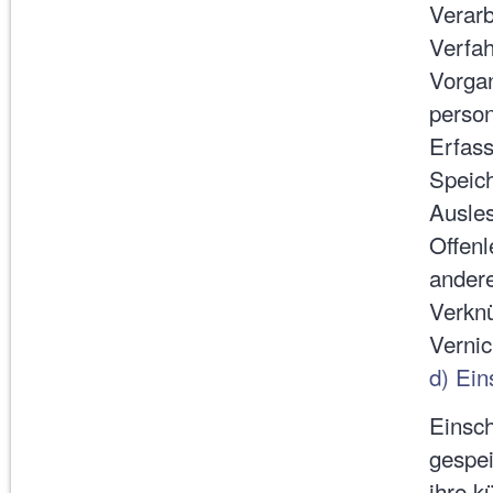
Verarb
Verfah
Vorga
perso
Erfass
Speic
Ausles
Offenl
andere
Verknü
Vernic
d) Ein
Einsch
gespei
ihre k