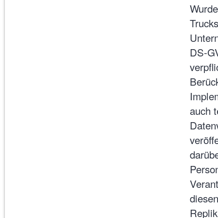
Wurde
Trucks
Untern
DS-GV
verpfl
Berück
Imple
auch t
Datenv
veröff
darübe
Person
Verant
diese
Replik