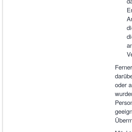
d
E
A
d
di
a
V
Ferner
darübe
oder a
wurden
Person
geeig
Übermi