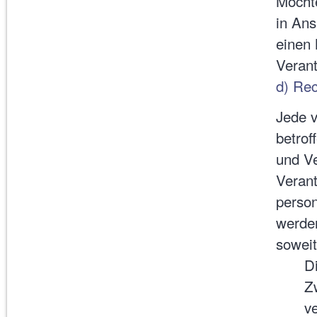
Möchte
in Ans
einen 
Veran
d) Rec
Jede 
betrof
und V
Verant
perso
werden
soweit
D
Z
ve