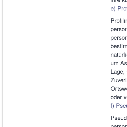
e) Prof
Profil
person
perso
bestim
natürl
um Asp
Lage, 
Zuverl
Ortswe
oder 
f) Ps
Pseudo
person