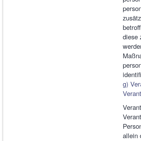
perso
zusätz
betrof
diese 
werden
Maßnah
person
identi
g) Ver
Verant
Verant
Verant
Person
allein