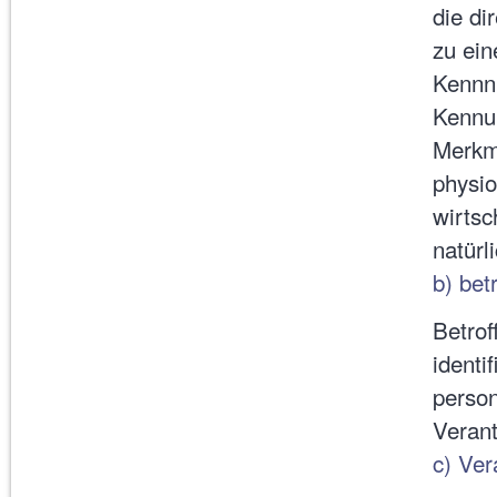
die di
zu ei
Kennnu
Kennu
Merkma
physio
wirtsc
natürl
b) bet
Betrof
identi
perso
Verant
c) Ver