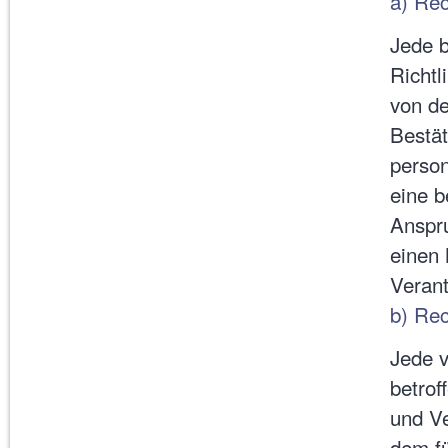
a) Rec
Jede b
Richtl
von de
Bestät
perso
eine b
Anspru
einen 
Veran
b) Rec
Jede 
betrof
und Ve
dem fü