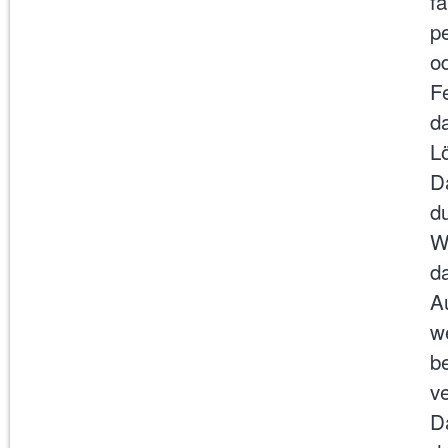
fa
p
od
F
d
L
D
d
W
d
A
w
b
v
D