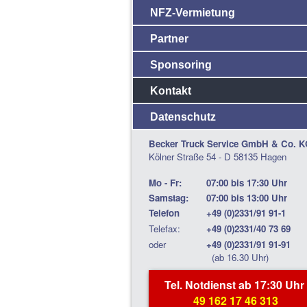
NFZ-Vermietung
Partner
Sponsoring
Kontakt
Datenschutz
Becker Truck Service GmbH & Co. K
Kölner Straße 54 - D 58135 Hagen
Mo - Fr:
07:00 bis 17:30 Uhr
Samstag:
07:00 bis 13:00 Uhr
Telefon
+49 (0)2331/91 91-1
Telefax:
+49 (0)2331/40 73 69
oder
+49 (0)2331/91 91-91
(ab 16.30 Uhr)
Tel. Notdienst ab 17:30 Uhr
49 162 17 46 313