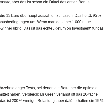
satz, aber das ist schon ein Drittel des ersten Bonus.
, die 13 Euro überhaupt auszahlen zu lassen. Das heißt, 95 %
 Bonusbedingungen um. Wenn man das über 1.000 neue
winner übrig. Das ist das echte „Return on Investment“ für das
jahrzehntelanger Tests, bei denen die Betreiber die optimale
ttelt haben. Vergleich: Mr Green verlangt oft das 20‑fache
as ist 200 % weniger Belastung, aber dafür erhalten sie 15 %