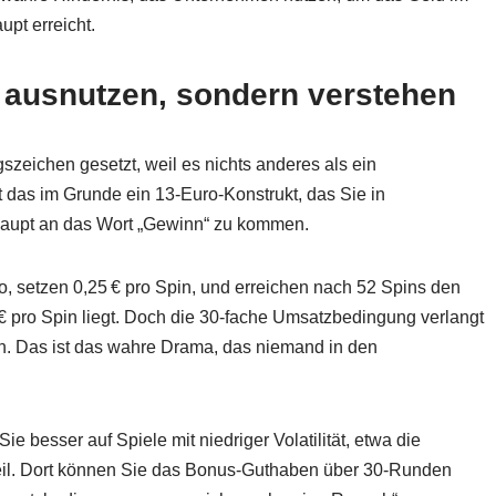
pt erreicht.
 ausnutzen, sondern verstehen
gszeichen gesetzt, weil es nichts anderes als ein
t das im Grunde ein 13‑Euro‑Konstrukt, das Sie in
rhaupt an das Wort „Gewinn“ zu kommen.
ro, setzen 0,25 € pro Spin, und erreichen nach 52 Spins den
€ pro Spin liegt. Doch die 30‑fache Umsatzbedingung verlangt
zen. Das ist das wahre Drama, das niemand in den
 besser auf Spiele mit niedriger Volatilität, etwa die
teil. Dort können Sie das Bonus‑Guthaben über 30‑Runden