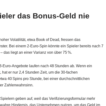
eler das Bonus‑Geld nie
hoher Volatilität, etwa Book of Dead, fressen das
ter. Bei einem 2‑Euro‑Spin könnte ein Spieler bereits nach 7
das liegt an einer Varianz von über 75 %.
r 13‑Euro-Angebote laufen nach 48 Stunden ab. Wenn ein
t, hat er nur 2,4 Stunden Zeit, um die 30‑fachen
twa 40 Spins pro Stunde, bei einer durchschnittlichen
hter Zahlenwahnsinn.
 Spielern geben auf, weil das Verifizierungsformular mehr
as wahre Hindernis, das Unternehmen nutzen, um das Geld im